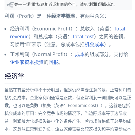
关于与“
利润
”标题相近或相同的条目，请见“
利润 (消歧义)
”。
利润
（Profit）是一种
经济学
概念
，有两种含义：
经济利润（Economic Profit）：
总收入
（
英语
：
Total
revenue
）
和
总成本
（
英语
：
Total cost
）
之间的差额，
习惯用“
Π
”表示（注意，总成本包括
机会成本
）。
正常利润（Normal Profit）：
成本
的组成部分，支付给
企业家
资本
投资
的
回报
。
经济学
虽然在有些分析中不十分明显，但是仍然需要注意的是，正常利润包
括
机会成本
。企业家利润通常是正数，但正常利润一词则既可以是
正
数
，也可以是
负数
（
损失
（
英语
：
Economic cost
）
）。这就是包括
机会成本
的原因：
完全竞争
市场的情况下，当
边际成本
等于
边际收
益
，
利润最大化
或损失最小化的条件产生。若市场价格低于总平均成
本，这意味正常利润为负，企业家便需要比较这损失和平均
变动成本