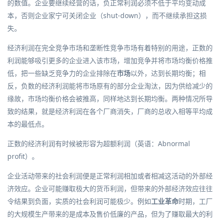
的数值。
企业
要继续经营的话，负正常利润必须不低于平均变动成
本，否则企业家宁可关闭企业（shut-down），而不继续承担这损
失。
经济利润在
完全竞争
市场和
垄断性竞争
市场有着特别的用途，正数的
利润能够吸引更多的企业进入该市场，增加
竞争
并将市场均衡价格推
低，把一些缺乏竞争力的企业排除在
市场
以外，达到
长期均衡
；相
反，负数的经济利润能将市场原有的部分企业淘汰，因为
供给
减少的
缘故，市场均衡价格会被推高，同样地达到长期均衡。两种情况所导
致的结果，就是经济利润在各个厂商消失，厂商的总收入相等平均成
本的最低点。
正数的经济利润有时候被形容为
超额利润
（
英语
：
Abnormal
profit
）
。
企业活动带来的社会利润便是正常利润相加或者相减这活动的
外部经
济
效应。企业可能赚取极大的货币利润，但带来的外部经济效应往往
令结果到负面，实质的社会利润可能极少。例如
工业革命
时期，工厂
的大规模生产带来的是
成本
及售价低廉的产品，但为了赚取最大的利