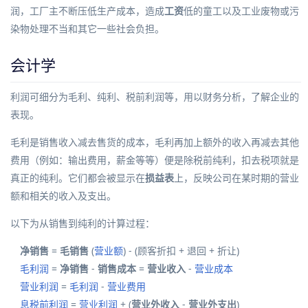
润，工厂主不断压低生产成本，造成
工资
低的童工以及工业废物或污
染物处理不当和其它一些社会负担。
会计学
利润可细分为
毛利
、
纯利
、
税前利润
等，用以财务分析，了解
企业
的
表现。
毛利是销售收入减去售货的成本，毛利再加上额外的收入再减去其他
费用（例如：输出费用，薪金等等）便是除税前纯利，扣去税项就是
真正的纯利。它们都会被显示在
损益表
上，反映公司在某时期的营业
额和相关的收入及支出。
以下为从销售到纯利的计算过程：
净销售
=
毛销售
(
营业额
) - (顾客折扣 + 退回 + 折让)
毛利润
=
净销售
-
销售成本
=
营业收入
-
营业成本
营业利润
=
毛利润
-
营业费用
息税前利润
=
营业利润
+ (
营业外收入
-
营业外支出
)