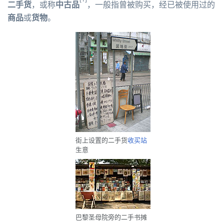
二手货
，或称
中古品
，一般指曾被购买，经已被使用过的
商品
或
货物
。
街上设置的二手货
收买站
生意
巴黎圣母院旁的二手书摊