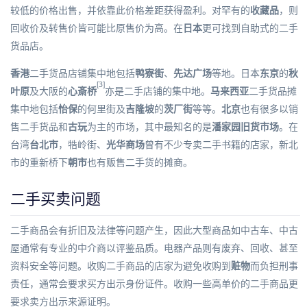
较低的价格出售，并依靠此价格差距获得盈利。对罕有的
收藏品
，则
回收价及转售价皆可能比原售价为高。在
日本
更可找到自助式的二手
货品店。
香港
二手货品店铺集中地包括
鸭寮街
、
先达广场
等地。日本
东京
的
秋
[3]
叶原
及大阪的
心斎桥
亦是二手店铺的集中地。
马来西亚
二手货品摊
集中地包括
怡保
的
何里街
及
吉隆坡
的
茨厂街
等等。
北京
也有很多以销
售二手货品和
古玩
为主的市场，其中最知名的是
潘家园旧货市场
。在
台湾
台北市
，
牿岭街
、
光华商场
曾有不少专卖二手书籍的店家，新北
市的
重新桥
下
朝市
也有贩售二手货的摊商。
二手买卖问题
二手商品会有折旧及法律等问题产生，因此大型商品如
中古车
、
中古
屋
通常有专业的中介商以评鉴品质。电器产品则有废弃、回收、甚至
资料安全等问题。收购二手商品的店家为避免收购到
赃物
而负担刑事
责任，通常会要求买方出示身份证件。收购一些高单价的二手商品更
要求卖方出示来源证明。