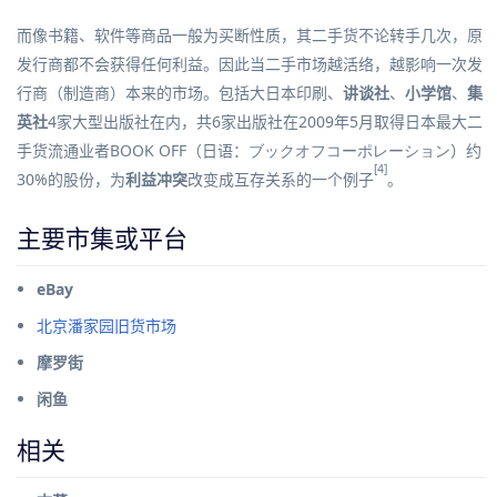
而像书籍、软件等商品一般为买断性质，其二手货不论转手几次，原
发行商都不会获得任何利益。因此当二手市场越活络，越影响一次发
行商（制造商）本来的市场。包括
大日本印刷
、
讲谈社
、
小学馆
、
集
英社
4家大型出版社在内，共6家出版社在2009年5月取得日本最大二
手货流通业者
BOOK OFF
（
日语
：
ブックオフコーポレーション
）
约
[4]
30%的股份，为
利益冲突
改变成互存关系的一个例子
。
主要市集或平台
eBay
北京潘家园旧货市场
摩罗街
闲鱼
相关