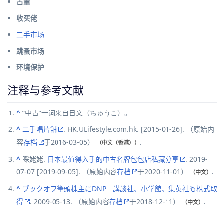
古董
收买佬
二手市场
跳蚤市场
环境保护
注释与参考文献
^
“中古”一词来自日文（
ちゅうこ
）。
^
二手唱片舖
.
HK.ULifestyle.com.hk
.
[
2015-01-26
]
. （原始内
容
存档
于2016-03-05）
.
（中文（香港））
^
睬姥姥.
日本最值得入手的中古名牌包包店私藏分享
. 2019-
07-07
[
2019-09-05
]
. （原始内容
存档
于2020-11-01）
.
（中文）
^
ブックオフ筆頭株主にDNP 講談社、小学館、集英社も株式取
得
. 2009-05-13. （原始内容
存档
于2018-12-11）
.
（中文）