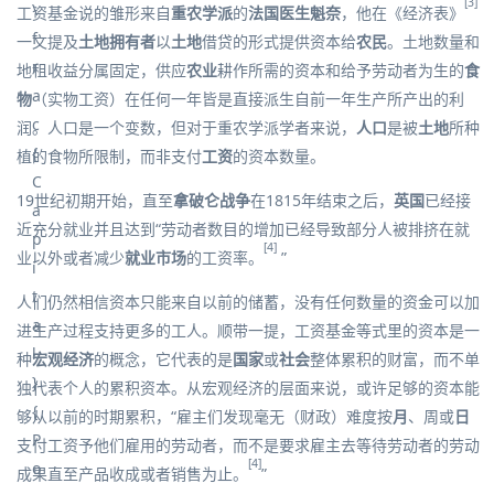
[3]
工资基金说的雏形来自
重农学派
的
法国
医生
魁奈
，他在《
经济表
》
一文提及
土地拥有者
以
土地
借贷
的形式提供
资本
给
农民
。土地数量和
地租
收益分属固定，供应
农业
耕作所需的资本和给予劳动者为生的
食
物
（实物工资）在任何一年皆是直接派生自前一年生产所产出的
利
润
。人口是一个变数，但对于重农学派学者来说，
人口
是被
土地
所种
植的食物所限制，而非支付
工资
的
资本
数量。
19世纪初期开始，直至
拿破仑战争
在1815年结束之后，
英国
已经接
近
充分就业
并且达到“劳动者数目的增加已经导致部分人被排挤在就
[4]
业以外或者减少
就业市场
的工资率。
”
人们仍然相信
资本
只能来自以前的
储蓄
，没有任何数量的资金可以加
进生产过程支持更多的工人。顺带一提，工资基金等式里的资本是一
种
宏观经济
的概念，它代表的是
国家
或
社会
整体累积的财富，而不单
独代表个人的累积资本。从宏观经济的层面来说，或许足够的资本能
够从以前的时期累积，“雇主们发现毫无（财政）难度按
月
、周或
日
支付工资予他们雇用的劳动者，而不是要求雇主去等待劳动者的
劳动
[4]
成果直至产品收成或者销售为止。
”