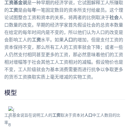
工资基金说
是一种早期的经济学说，它试图解释
工人
所赚取
的
工资
是由每
年
一笔固定数目的
资本
所支付给雇员。这个理
论试图整合工资和资本的关系，将两者的比例取决于
社会
人
口数量的改变。早期的
经济学家
首先假设社会的总资本数量
在给定的每年时间内是不变的，所以他们认为人口的改变是
会影响
工人
的
工资
水平。如果
人口
的增加，但是支付工资的
资本
保持不变，那么所有工人的工资率就会下降；或者一些
人仍然支付相同甚至更多的工资，那必然意味着他们的工资
相对增幅等于社会其他工人工资相对的减幅。假设物价也是
不变，工人阶级就会为基本
消费
需要而进行抗争以争取更多
的
货币
工资换取实质上毫无增减的实物工资。
模型
工资基金说旨在说明
工人
的
工资
取决于
资本
对
人口
中工人数目的比
率。