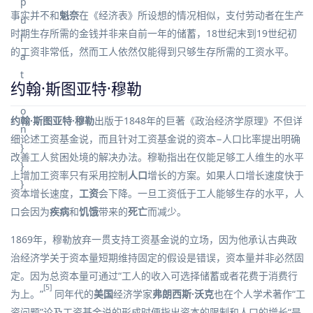
事实并不和
魁奈
在《经济表》所设想的情况相似，支付劳动者在生产
时期生存所需的金钱并非来自前一年的
储蓄
，18世纪末到19世纪初
的工资非常低，然而工人依然仅能得到只够生存所需的工资水平。
约翰·斯图亚特·穆勒
约翰·斯图亚特·穆勒
出版于1848年的巨著《政治经济学原理》不但详
细论述工资基金说，而且针对工资基金说的资本−人口比率提出明确
改善工人贫困处境的解决办法。穆勒指出在仅能足够工人维生的水平
上增加工资率只有采用控制
人口
增长的方案。如果人口增长速度快于
资本
增长速度，
工资
会下降。一旦工资低于工人能够生存的水平，人
口会因为
疾病
和
饥饿
带来的
死亡
而减少。
1869年，穆勒放弃一贯支持工资基金说的立场，因为他承认古典
政
治经济学
关于资本量短期维持固定的假设是错误，资本量并非必然固
定。因为总资本量可通过“工人的收入可选择
储蓄
或者花费于
消费
行
[5]
为上。”
同年代的
美国
经济学家
弗朗西斯·沃克
也在个人学术著作“工
资问题”论及工资基金说的形成时便指出资本的限制和人口的增长“是