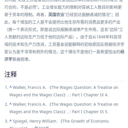
巧合的，不是必然”。
工业
增长能力的限制对容纳工人数目的影响更
甚于
资本
的限制。再者，
英国
农业
“已经到达报酬递减的情况”；因
此，每个增加的工人是不会提供比他生存所需的消费品更多的产出
（换一个表达形式，即是说
边际报酬递减律
产生作用，这名“边际”工
人贡献的边际生产力低于他的边际产品）。由于自从1848年科技领
域的技术和生产力改进，工资基金说能解释的初始原因反倒被
经济学
家
认为是不寻常和例外的情况，这个理论不是他们一直希望找出的
经
济学
普遍规律。
注释
^
Walker, Francis A. 《The Wages Question: A Treatise on
Wages and the Wages Class》. : Part I Chapter IX 4.
^
Walker, Francis A. 《The Wages Question: A Treatise on
Wages and the Wages Class》. : Part I Chapter IX 5.
^
Spiegel, Henry William. 《The Growth of Economic