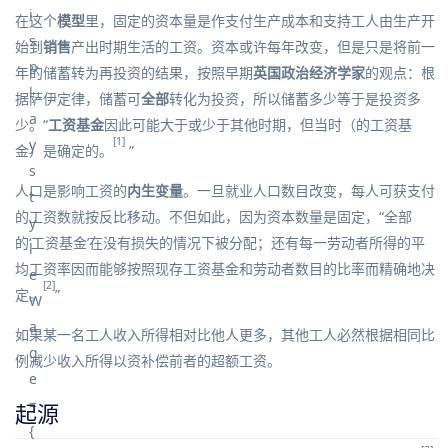
在这个
模型
里，固定的资本量是作支付生产成本和支持工人由
生产
开
始到
销售
产出时期生活的工资。资本或许每年改变，但是只是将前一
年的
储蓄
转为再
投资
的结果，按照早期
英国
政治经济学家
的观点：根
据
萨伊定律
，储蓄可
全部
转化为投资，所以储蓄多少等于是投资多
少。“
工资基金
因此可能大于或少于其他时期，但当时（的工资基
[1]
金）是确定的。
”
人口是影响工资的
内生变量
。一旦就业人口数目改变，每人可获支付
的工资数就按反比移动。不但如此，因为资本数量是固定，“全部
的‘工资基金’在没有损失的情况下被分配；还有每一劳动者所得的平
均工资率因而能够按照现存工资基金和劳动者数目的比率而精确地决
[2]
定。
”
如果某一名工人收入所得相对比他人更多，其他工人必然根据相同比
例减少收入所得以资补偿前者的超额工资。
起源