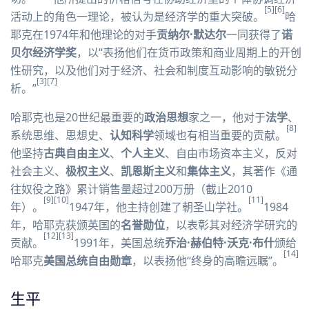
[5]
[6]
活动上的角色一理论，被认为是经济学的重大突破。
哈
耶克在1974年和他理论的对手
贡纳尔·默达尔
一同获得了
诺
贝尔经济学奖
，以“表扬他们在
货币政策
和商业周期上的开创
性研究，以及他们对于经济、社会和制度互动影响的敏锐分
[3]
[7]
析。”
哈耶克也是20世纪最重要的
政治思想
家之一，他对于
法学
、
[8]
系统思维
、思想史、
认知科学
领域也有相当重要的贡献。
他坚持
古典自由主义
、
个人主义
、
自由市场
资本主义
，反对
社会主义
、
极权主义
、
凯恩斯主义
和
集体主义
，其著作《
通
往奴役之路
》累计销售量超过200万册（截止2010
[9]
[10]
[11]
年）。
1947年，他主持创建了
朝圣山学社
。
1984
年，哈耶克获颁英国的
名誉勋位
，以表彰其对经济学研究的
[12]
[13]
贡献。
1991年，美国总统
乔治·赫伯特·沃克·布什
颁给
[14]
哈耶克
美国总统自由勋章
，以表扬他“终身的高瞻远瞩”。
生平