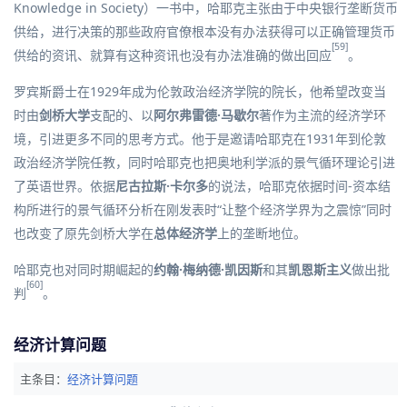
Knowledge in Society）一书中，哈耶克主张由于中央银行垄断货币
供给，进行决策的那些政府官僚根本没有办法获得可以正确管理货币
[59]
供给的资讯、就算有这种资讯也没有办法准确的做出回应
。
罗宾斯爵士在1929年成为伦敦政治经济学院的院长，他希望改变当
时由
剑桥大学
支配的、以
阿尔弗雷德·马歇尔
著作为主流的经济学环
境，引进更多不同的思考方式。他于是邀请哈耶克在1931年到伦敦
政治经济学院任教，同时哈耶克也把奥地利学派的景气循环理论引进
了英语世界。依据
尼古拉斯·卡尔多
的说法，哈耶克依据时间-资本结
构所进行的景气循环分析在刚发表时“让整个经济学界为之震惊”同时
也改变了原先剑桥大学在
总体经济学
上的垄断地位。
哈耶克也对同时期崛起的
约翰·梅纳德·凯因斯
和其
凯恩斯主义
做出批
[60]
判
。
经济计算问题
主条目：
经济计算问题