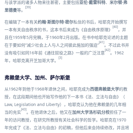
与该学派的诸多人物来往甚密，主要包括
亚伦·戴雷科特
、
米尔顿·弗
[39]
里德曼
等。
在编辑了一本有关
约翰·斯图尔特·密尔
私信的书后，哈耶克开始撰写
[40]
一本有关自由秩序的书，这本书后来成为《
自由秩序原理
》
，并
且在1959年5月完稿，于1960年2月出版。在书中哈耶克论述的主题
[41]
在于要如何“减少社会上人与人之间彼此施加的强迫”
。不过此书并
[42]
没有吸引如同16年前《通往奴役之路》一般的广泛注意
。1962
[3]
年，哈耶克离开芝加哥大学。
弗赖堡大学、加州、萨尔斯堡
从1962年到他于1968年退休之间，哈耶克成为
西德
弗赖堡大学
的教
授，在这段期间他也开始写作他的下一本书《法、立法与自由》（
Law, Legislation and Liberty），哈耶克认为他在弗赖堡的几年相
[43]
当的充实
。在他退休之后，他又在
加州大学洛杉矶分校
担任了一
年的访问教授，在研究所教授有关社会科学的哲学。哈耶克在1970
年完成了《法、立法与自由》的初稿，但他后来会持续修改，并且将