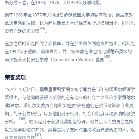
书分成三卷，在1973、1976、和1979年分别出版。
他在1969年至1977年之间担任
萨尔茨堡大学
的客座教授，他后来对
此决定感到后悔，认为萨尔斯堡大学的经济系所规模相当小，同时也
[44]
没有充足的图书馆
。
在那之后哈耶克回到了弗赖堡，并在那里居住到他去世为止。哈耶克
在1992年于德国弗赖堡去世，并且被埋葬在维也纳北郊
德布灵
区的
[45]
诺伊施蒂夫特安瓦尔德（Neustift am Walde）墓园
。
荣誉奖项
1974年10月4日，
瑞典皇家科学院
宣布哈耶克是当年的
诺贝尔经济学
奖
得主，与他同时获得该奖项的还有瑞典的社会主义经济学家
贡纳尔
·默达尔
，诺贝尔奖委员会称此奖是要“表扬他们在
货币政策
和商业周
期上的开创性研究，以及他们对于经济、社会和制度互动影响的敏锐
[46]
分析。”
。哈耶克对于获颁此奖相当惊讶，他并且认为委员会之所
以把他与默达尔并列，纯粹是为了要同时兼纳政治光谱两边的人，以
[47]
此来显现中立性
。