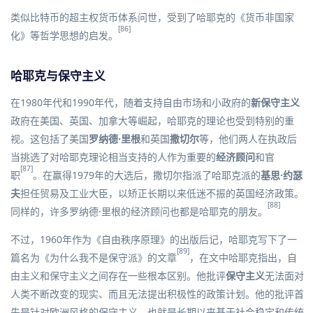
类似
比特币
的
超主权货币
体系问世，受到了哈耶克的《货币非国家
[86]
化》等哲学思想的启发。
哈耶克与保守主义
在1980年代和1990年代，随着支持自由市场和小政府的
新保守主义
政府在美国、英国、加拿大等崛起，哈耶克的理论也受到特别的重
视。这包括了美国
罗纳德·里根
和英国
撒切尔
等，他们两人在执政后
当挑选了对哈耶克理论相当支持的人作为重要的
经济顾问
和官
[87]
职
。在赢得1979年的大选后，撒切尔指派了哈耶克派的
基思·约瑟
夫
担任贸易及工业大臣，以矫正长期以来低迷不振的英国经济政策。
[88]
同样的，许多罗纳德·里根的经济顾问也都是哈耶克的朋友。
不过，1960年作为《
自由秩序原理
》的出版后记，哈耶克写下了一
[89]
篇名为《为什么我不是保守派》的文章
，在文中哈耶克指出，自
由主义和保守主义之间存在一些根本区别。他批评
保守主义
无法面对
人类不断改变的现实、而且无法提出积极性的政策计划。他的批评首
先是针对欧洲风格的保守主义，也就是长期以来基于社会稳定和传统