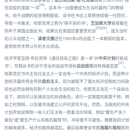
[34]
往奴役的道路”一词
。这本书一出版便成为为当时最热门的畅销
书，由于战期的纸张限制配给，该书在书店上架很快就被一扫而空，
导致一书难求，哈耶克将之称为“得不到的书”。
芝加哥大学
紧接着在
[35]
[36]
同年于美国出版此书，结果比在英国还要更受欢迎
，成为当时
的公众话题之一，
读者文摘
还在1945年4月出版了一本精简的版本，
提供给学术界以外的大众阅读。
经济学家
瓦特·布拉克
称《通往奴役之路》是一本“对
中央计划
的宣战
[37]
书”，尽管此书仍对于完全的
自由市场
和
自由放任
持有保留态度
。
哈耶克在书中主张社会主义一定会有一个中央的经济计划，而这种计
划经济最终将会导致
极权主义
，因为被赋予了强大经济控制权力的政
府也必然会拥有控制个人社会生活的权力。哈耶克主张在一个自由社
会下，政府可以扮演适当的协调角色，进行一定限度的政策干预，例
如工时限制、以及替市场建立公开的资讯平台。然而，当政府的中央
计划开始延伸到一些人们无法有一致看法的领域，例如“要生产多少
面包”或“要生产什么风格的服饰”时，冲突便不可避免。随着政府计划
的越来越多，经济也越来越混乱，最后结果便会导致
独裁
和
极权
政府