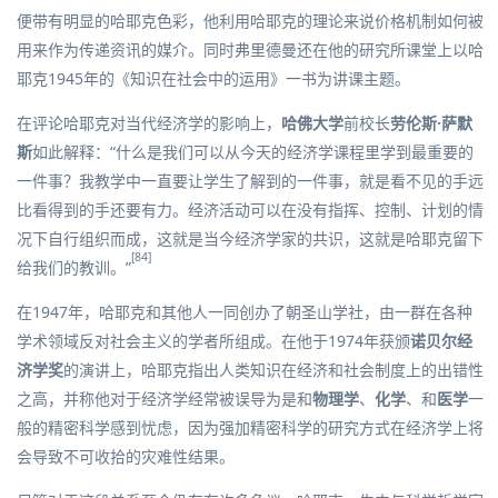
便带有明显的哈耶克色彩，他利用哈耶克的理论来说价格机制如何被
用来作为传递资讯的媒介。同时弗里德曼还在他的研究所课堂上以哈
耶克1945年的《知识在社会中的运用》一书为讲课主题。
在评论哈耶克对当代经济学的影响上，
哈佛大学
前校长
劳伦斯·萨默
斯
如此解释：“什么是我们可以从今天的经济学课程里学到最重要的
一件事？我教学中一直要让学生了解到的一件事，就是
看不见的手
远
比看得到的手还要有力。经济活动可以在没有指挥、控制、计划的情
况下自行组织而成，这就是当今经济学家的共识，这就是哈耶克留下
[84]
给我们的教训。”
在1947年，哈耶克和其他人一同创办了
朝圣山学社
，由一群在各种
学术领域反对
社会主义
的学者所组成。在他于1974年获颁
诺贝尔经
济学奖
的演讲上，哈耶克指出人类知识在经济和社会制度上的出错性
之高，并称他对于经济学经常被误导为是和
物理学
、
化学
、和
医学
一
般的精密科学感到忧虑，因为强加精密科学的研究方式在经济学上将
会导致不可收拾的灾难性结果。