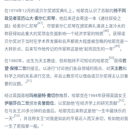
在1974年12月的诺贝尔奖颁奖典礼上，哈耶克认识了苏联的
持不同
政见者
亚历山大·索尔仁尼琴
，他后来还会寄送一本《
通往奴役之
[47]
路
》给索尔仁尼琴
，尽管索尔仁尼琴在颁奖典礼演讲上泼冷水的
[48]
称获得如此重大的奖项会负面影响一个经济学家的特质
。获得诺
贝尔奖对于当时在学术界发展和名声都很大程度被忽略的哈耶克是一
[49]
大转折点，后来写作他传记的作家称这是他“起死回生的一年”
。
[50]
在1980年，出生为天主教徒、但却抱持不可知论的哈耶克
获得
若
望·保禄二世
的接见，以进行“讨论他们各自领域的观点、对
天主教
和
科学之间的关系进行交流，并且让教宗可以借由诺贝尔奖得主认识重
[51]
要的议题。”
经过英国首相
玛格丽特·撒切尔
推荐，哈耶克在1984年获得英国女王
[52]
伊丽莎白二世
颁发
名誉勋位
，以奖励他“在经济学上的研究贡献”
。
在与女王20多分钟的会面后，哈耶克后来称这是他“一生中最快乐的
[53]
一天”
，并且称女王“对我是如此的平易近人而又亲切，有如她对我
一生了若指掌一般。”