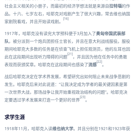
社会主义相关的小册子，而最初的经济学想法就是来源自
拉特瑙
的作
品。十六、七岁左右，哈耶克对戏剧产生了很大兴趣，常去
维也纳国
[16]
家剧院
看戏，并且开始读戏剧。
1917年，哈耶克没有读完大学预科便于3月加入了
奥匈帝国武装部
队
，被分派到一个炮兵团担任士官长，并且在意大利战线服役。服役
期间哈耶克大多数的任务是在侦查飞机上担任观测员，他的左耳也因
[21]
此在这段期间出现听力障碍的问题
，并且因为他在任务中的勇敢
[22]
表现而获颁奖章。哈耶克在这段期间也感染了
流感
。
战后哈耶克决定在学术界发展，希望研究出如何阻止未来战争悲剧的
发生。哈耶克后来对此说道：“让我决定成为学者的最关键因素是第
一次世界大战，那场战争让我开始重视政治结构的问题”。哈耶克决
[23]
定要透过学术发展来打造一个更好的世界
。
求学生涯
1918年11月，哈耶克入读
维也纳大学
。并且分别在1921和1923年获