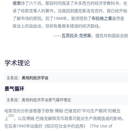
坡里
待了六个月。那段时间我读了许多西方的经济学教科书，也
读了哈耶克等人的著作。当我回到捷克斯洛伐克时，我已经开始
了解市场的原则。到了1968年，我领悟到了
布拉格之春
虽然是
政治上的自由派，但却有着根本错误的经济路线。
——
瓦茨拉夫·克劳斯
，捷克共和国前总统
学术理论
主条目：
奥地利经济学派
景气循环
主条目：
奥地利经济学派景气循环理论
哈耶克的分析是根基于
欧根·博姆-巴维克
的“平均生产期间”的概念
[58]
上
，以及博姆-巴维克解释货币政策可能对生产周期造成的影响。
在后来1945年出版的《知识在社会中的运用》（The Use of