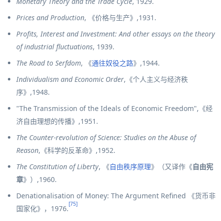
Monetary Theory and the Trade Cycle
, 1929.
Prices and Production
, 《
价格与生产
》,1931.
Profits, Interest and Investment: And other essays on the theory
of industrial fluctuations
, 1939.
The Road to Serfdom
, 《
通往奴役之路
》,1944.
Individualism and Economic Order
,《
个人主义与经济秩
序
》,1948.
"The Transmission of the Ideals of Economic Freedom",《
经
济自由理想的传播
》,1951.
The Counter-revolution of Science: Studies on the Abuse of
Reason
,《
科学的反革命
》,1952.
The Constitution of Liberty
, 《
自由秩序原理
》（又译作《
自由宪
章
》）,1960.
Denationalisation of Money: The Argument Refined 《
货币非
[75]
国家化
》，1976.