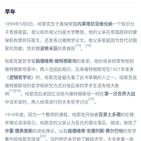
早年
1899年5月8日，哈耶克生于奥匈帝国
内莱塔尼亚
维也纳
一个知识分
子贵族家庭。祖父和外祖父均是大学教授，他的父亲在帝国政府的健
保机构里担任医生，还发表过植物学论文。他父亲家庭因为世代对国
[15]
[16]
家的贡献，受封赠
波希米亚
的贵族衔
。
哈耶克是哲学家
路德维希·维特根斯坦
的表弟，他的母亲经常带他到
维特根斯坦家中，两人也因此相识，后来维特根斯坦在1921年发表
《
逻辑哲学论
》时，哈耶克是最先看了此书草稿的人之一。哈耶克说
维特根斯坦的哲学和研究方式对他后来的学术生涯有很大影
[17]
[18]
响
。哈耶克后来回忆当他与维特根斯坦一同在
第一次世界大战
[19]
中当军官时，两人经常进行的许多哲学讨论
。
1916年底，因为一个教师的课程，哈耶克开始被
亚里士多德
的伦理
学理论深深吸引。哈耶克的父亲认为亚氏的理论落后、错误，故找了
许霍·德弗里斯
的进化理论，以及
路德维希·安德列斯·费尔巴哈
的哲学
[20]
著作给哈耶克阅读
。当时他还未开始了解经济学，大多是看一些