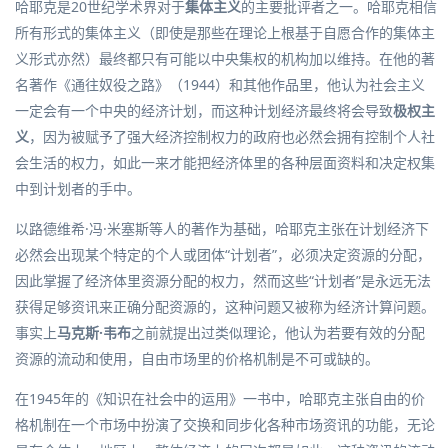
哈耶克是20世纪学术界对于
集体主义
的主要批评者之一。哈耶克相信
所有形式的集体主义（即使是那些在理论上根基于自愿合作的集体主
义形式亦然）最终都只有可能以中央集权的机构加以维持。在他的著
名著作《
通往奴役之路
》（1944）和其他作品里，他认为社会主义
一定会有一个中央的经济计划，而这种计划经济最终将会导致
极权主
义
，因为被赋予了强大经济控制权力的政府也必然会拥有控制个人社
会生活的权力，如此一来才能把经济体里的各种层面资料和决定权集
中到计划者的手中。
以路德维希·冯·米塞斯等人的著作为基础，哈耶克主张在计划经济下
必然会出现某个特定的个人或团体“计划者”，必须决定资源的分配，
因此掌握了经济体里资源分配的权力，然而这些“计划者”是永远无法
获得足够资讯来正确分配资源的，这种问题又被称为
经济计算问题
。
事实上
马克斯·韦布
之前就提出过类似理论，他认为若要有效的分配
资源的流动和使用，自由市场里的
价格
机制是不可或缺的。
在1945年的《知识在社会中的运用》一书中，哈耶克主张
自由的价
格机制
在一个市场中扮演了交换和同步化各种市场资讯的功能，无论