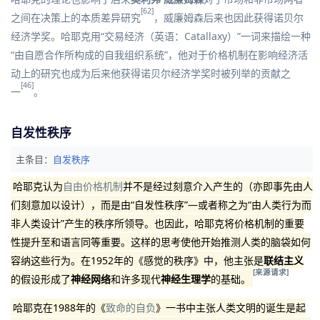
[62]
之间在决策上的本质差异研究
，威廉姆森后来也因此获得诺贝尔
经济学奖。哈耶克用“
交易经济
（
英语
：
Catallaxy
）
”一词来描绘一种
“由自愿合作所构成的自我组织系统”，他对于价格机制在影响经济活
动上的研究也成为后来他获得诺贝尔经济学奖时被列举的贡献之
[46]
一
。
自发性秩序
主条目：
自发秩序
哈耶克认为
自由价格机制
并不是经过刻意介入产生的（亦即事先由人
们刻意加以设计），而是由“自发性秩序”—或者称之为“由人类行为而
非人类设计”产生的秩序所领导。也因此，哈耶克将价格机制的重要
性提升至和语言同等重要。这样的思考使他开始推测人类的脑袋如何
容纳这些行为。在1952年的《感觉的秩序》中，他主张是
联结主义
[来源请求]
的假设形成了
神经网络
和许多现代
神经生理学
的基础。
哈耶克在1988年的《
致命的自负
》一书中主张人类文明的诞生是起