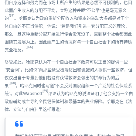
们自身选择和努力而在市场上所产生的结果是必然不可预测的，也因
此而产生收入的分配不平均，宣称这种差距“不公平”也是毫无意义
[67]
的
。哈耶克认为政府重新分配收入和资本的举动大多都是对于个
体自由的不正当侵犯，他说：“若是我们引进一套分配正义的理论，
那么一旦这种重新分配开始进行便会没完没了，直到整个社会都因此
围绕其发展为止。因此而产生的情况将与一个自由社会下的所有特质
[66]
完全相反。”
尽管如此，哈耶克认为在一个自由社会下政府可以正当的提供一些
“安全网”，比如说“向那些遭受极端贫困和饥饿的人提供一些救济，但
仅仅出自于考量到他们若没有获得救济会做出的拼命行为的后
[68]
果”
。哈耶克同时也写道“不会反对国家组织一个广泛的社会保险系
[69]
统”。对此Wapshott
评论认为哈耶克的说法证明了他会支持一个由
政府辅助或主导的全民健保体制和最基本的失业保险。哈耶克在《法
律、立法与自由》里这样写道：