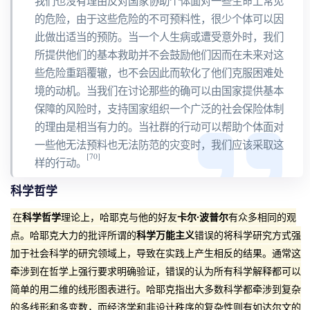
我们也没有理由反对国家协助个体面对一些生命上常见
的危险，由于这些危险的不可预料性，很少个体可以因
此做出适当的预防。当一个人生病或遭受意外时，我们
所提供他们的基本救助并不会鼓励他们因而在未来对这
些危险重蹈覆辙，也不会因此而软化了他们克服困难处
境的动机。当我们在讨论那些的确可以由国家提供基本
保障的风险时，支持国家组织一个广泛的社会保险体制
的理由是相当有力的。当社群的行动可以帮助个体面对
一些他无法预料也无法防范的灾变时，我们应该采取这
[70]
样的行动。
科学哲学
在
科学哲学
理论上，哈耶克与他的好友
卡尔·波普尔
有众多相同的观
点。哈耶克大力的批评所谓的
科学万能主义
错误的将科学研究方式强
加于社会科学的研究领域上，导致在实践上产生相反的结果。通常这
牵涉到在哲学上强行要求明确验证，错误的认为所有科学解释都可以
简单的用二维的线形图表进行。哈耶克指出大多数科学都牵涉到复杂
的多线形和多变数，而经济学和非设计秩序的复杂性则有如达尔文的