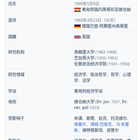
出生
1899年5月8日
奥匈帝国
内莱塔尼亚
维也纳
逝世
1992年3月23日
（92岁）
德国
巴登-符腾堡州
弗莱堡
国籍
英国
研究机构
弗赖堡大学
(1962-1968)
芝加哥大学
(1950–1962)
伦敦政治经济学院
(1931–1950)
研究领域
经济学
、
政治哲学
、
哲学
、
心理
学
、
法学
学派
奥地利经济学派
母校
维也纳大学
(
Dr. jur.
1921,
Dr.
rer. pol
1923)
受影响于
休谟
、
斯密
、
伯克
、
托克维尔
、
维塞尔
、
博姆-巴维克
、
冯·米塞
斯
、
维特根斯坦
、
波普尔