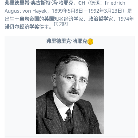
弗里德里希·奥古斯特·冯·哈耶克
，
CH
（德语：
Friedrich
August von Hayek
，1899年5月8日－1992年3月23日）是
出生于
奥匈帝国
的
英国
知名
经济学家
、
政治哲学
家，1974年
[1]
[2]
[3]
诺贝尔经济学奖
得主。
弗里德里克·哈耶克