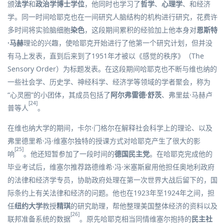
颁
法学
和
政治学
博士学位
，他同时也学习了
哲学
、
心理学
、和经济
学。同一时间哈耶克也在一间研究人脑结构的机构进行研究，花费许
多时间将实验脑细胞
染色
，这段期间累积的经验加上他本身对
恩斯特
·马赫
理论的兴趣，使哈耶克开始进行了他第一个研究计划，但并没
有马上发表，直到后来到了1951年才被以《感觉的秩序》（The
Sensory Order）为标题发表。在这段期间哈耶克也不断与维也纳的
一些社会学、历史学、神经科学、经济学等领域的学者聚会，称为
“心灵圈”的小团体，其成员包括了
阿尔弗雷德·舒茨
、
弗里兹·马赫卢
[24]
普
等人
。
在维也纳大学的期间，
卡尔·门格尔
在解释社会科学上的理论、以及
弗里德里希·冯·维塞尔
独特的授课方式对哈耶克产生了很大的影
[25]
响
。他还短暂参加了一段时间的
德国民主党
。在哈耶克完成他的
毕业考试后，维塞尔推荐
路德维希·冯·米塞斯
雇用他担任奥地利政府
的法律和经济学专员，协助政府处理在第一次世界大战后留下的，国
际条约上有关法律和经济的问题。他也在1923年至1924年之间，担
任
纽约大学
教授
精琪
的研究助理，帮他整理美国整体经济的资料以及
[26]
联邦准备系统的数据
。原先哈耶克相当同情维塞尔抱持的
民主社