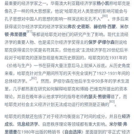
最重要的经济学家之一。华裔澳大利亚籍经济学家
杨小凯
称哈耶克是
像孔子一样的伟大思想家，他说“哈耶克对人类思想的影响可能会与
[80]
孔子思想对中国人的思想的影响一样深远和无孔不入”
。许多后来
获得诺贝尔经济学奖的经济学家如
弗农·史密斯
、
赫伯特·西蒙
、
米尔
[81]
顿·弗里德曼
等都说哈耶克对他们的研究产生了影响。现代主流经
济学的重要人物、也是诺贝尔经济学奖得主的
保罗·萨缪尔森
则说哈
耶克获得诺贝尔奖是名符其实，但他也说“主流经济学在20世纪后半
段对于哈耶克的逐渐忽视是有其历史原因的，哈耶克的在1931年的
《价格与生产》一书在获得大量注意后马上就掉入谷底。从历史角度
来看，哈耶克针对生产期间所写的天书完全误判了1927-1931年间的
[82]
总体经济学。”
。然而，萨缪尔森在他后半生中50多年的学术生涯
里，几乎都热衷在研究如何解释哈耶克和博姆-巴维克所提出的资本
理论，并且在晚年承认他求学时的指导老师
约瑟夫·熊彼得
错了，而
[83]
哈耶克对社会主义经济计划无法成功运行的预测是正确的
。
哈耶克的贡献还包括了对于
经济均衡
提出了时间的成分，并且在
经济
成长
、
讯息经济学
、自愿秩序理论等领域都有重大影响。
米尔顿·弗
里德曼
在1980年出版的畅销书《
自由选择
》里面提到的“非正式”经济