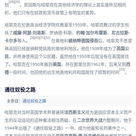
[28]
[29]
划
。凯因斯与哈耶克在其他经济学的理论上其实是所见相同
的，他们只有在财政和货币政策上有明显的差异。
哈耶克在伦敦政治经济学院任教直至1950年，哈耶克教过的学生包
括了
威廉·阿瑟·刘易斯
、
罗纳德·科斯
、
约翰·加尔布雷斯
、
尼古拉斯·
[3]
[30]
[31]
[32]
卡尔多
等人。
在奥地利
被纳粹德国侵吞
后，哈耶克不愿意
再返回已经是纳粹党执政的奥地利地区。他在1938年成为了
英国公
民
，并终身使用这个公民籍，虽然他在1950年后就没有在英国居住
了。哈耶克在1950年搬到
美国
，并在那里住到1962年，后来又到
西
[33]
德
一段时间，也回他的出生地奥地利共和国居住了短暂的时间
。
通往奴役之路
主条目：
通往奴役之路
哈耶克对当时英国学术界普遍将
法西斯主义
视为是因应
资本主义
而产
生的反动运动的这种看法相当质疑，在
二次世界大战
方酣期间，他于
1944年出版了《
通往奴役之路
》一书，成为他最知名的著作之一。
这本书的名称灵感是来自于
亚历克西斯·德·托克维尔
著作里所写的“通