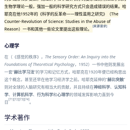
生物学理论一般，强加一般的科学研究方式只会造成错误的结果。哈
耶克在他1952年的《科学的反革命——理性滥用之研究》（The
Counter-Revolution of Science: Studies in the Abuse of
[来源请求]
Reason）一书和其他一些论文里提出这些理论。
心理学
在（《感觉的秩序》，
The Sensory Order: An Inquiry into the
Foundations of Theoretical Psychology
，1952）一书中他则发展出
一套“
赫比学习法
”的学习和记忆方式，哈耶克在1920年便已经构思出
这个概念，甚至还早在他学习经济学之前。哈耶克延伸的“
赫比突触
”
则对全球的人脑研究有相当大的贡献，并且持续在
神经科学
、
认知科
学
、
计算机科学
、
行为科学
和
心理学
的领域发挥影响力直到今
[71]
[72]
[73]
[74]
日
。
学术著作