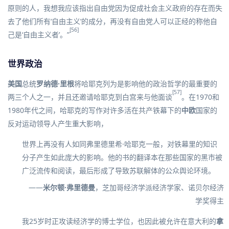
原则的人，我想我应该指出自由党因为促成社会主义政府的存在而失
去了他们所有‘自由主义’的成分，再没有自由党人可以正经的称他自
[56]
己是‘自由主义者’。”
世界政治
美国
总统
罗纳德·里根
将哈耶克列为是影响他的政治哲学的最重要的
[57]
两三个人之一，并且还邀请哈耶克到白宫来与他面谈
。在1970和
1980年代之间，哈耶克的写作对许多活在共产铁幕下的
中欧
国家的
反对运动领导人产生重大影响，
世界上再没有人如同弗里德里希·哈耶克一般，对铁幕里的知识
分子产生如此庞大的影响。他的书的翻译本在那些国家的黑市被
广泛流传和阅读，最后形成了导致苏联解体的公众舆论环境。
——
米尔顿·弗里德曼
，
芝加哥经济学派
经济学家、诺贝尔经济
学奖得主
我25岁时正攻读经济学的博士学位，也因此被允许在意大利的
拿