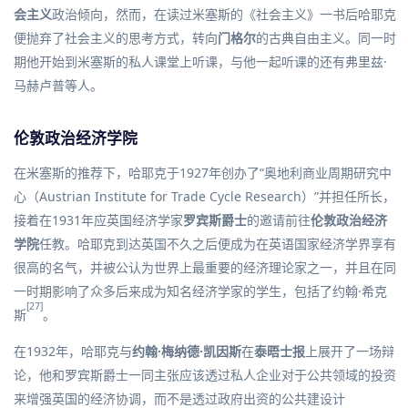
会主义
政治倾向，然而，在读过米塞斯的《社会主义》一书后哈耶克
便抛弃了社会主义的思考方式，转向
门格尔
的古典自由主义。同一时
期他开始到米塞斯的私人课堂上听课，与他一起听课的还有
弗里兹·
马赫卢普
等人。
伦敦政治经济学院
在米塞斯的推荐下，哈耶克于1927年创办了“奥地利商业周期研究中
心（Austrian Institute for Trade Cycle Research）”并担任所长，
接着在1931年应英国经济学家
罗宾斯爵士
的邀请前往
伦敦政治经济
学院
任教。哈耶克到达英国不久之后便成为在英语国家经济学界享有
很高的名气，并被公认为世界上最重要的经济理论家之一，并且在同
一时期影响了众多后来成为知名经济学家的学生，包括了
约翰·希克
[27]
斯
。
在1932年，哈耶克与
约翰·梅纳德·凯因斯
在
泰晤士报
上展开了一场辩
论，他和罗宾斯爵士一同主张应该透过私人企业对于公共领域的投资
来增强英国的经济协调，而不是透过政府出资的公共建设计