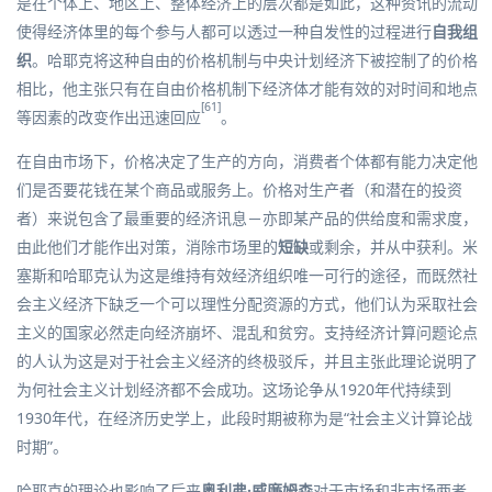
是在个体上、地区上、整体经济上的层次都是如此，这种资讯的流动
使得经济体里的每个参与人都可以透过一种自发性的过程进行
自我组
织
。哈耶克将这种自由的价格机制与中央计划经济下被控制了的价格
相比，他主张只有在自由价格机制下经济体才能有效的对时间和地点
[61]
等因素的改变作出迅速回应
。
在
自由市场
下，价格决定了生产的方向，消费者个体都有能力决定他
们是否要花钱在某个商品或服务上。
价格
对生产者（和潜在的投资
者）来说包含了最重要的经济讯息－亦即某产品的供给度和需求度，
由此他们才能作出对策，消除市场里的
短缺
或
剩余
，并从中获利。米
塞斯和哈耶克认为这是维持有效经济组织唯一可行的途径，而既然社
会主义经济下缺乏一个可以理性分配资源的方式，他们认为采取社会
主义的国家必然走向经济崩坏、混乱和贫穷。支持经济计算问题论点
的人认为这是对于社会主义经济的终极驳斥，并且主张此理论说明了
为何社会主义计划经济都不会成功。这场论争从1920年代持续到
1930年代，在经济历史学上，此段时期被称为是“社会主义计算论战
时期”。
哈耶克的理论也影响了后来
奥利弗·威廉姆森
对于市场和非市场两者