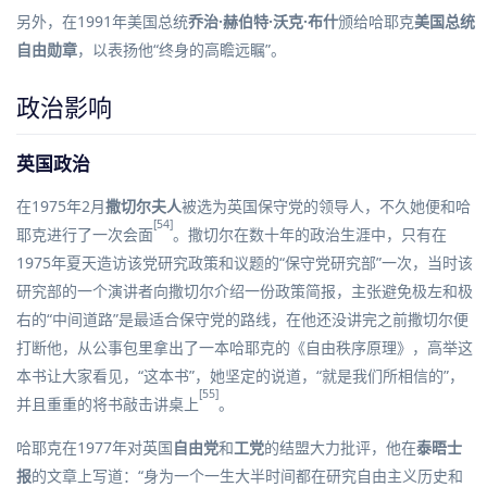
另外，在1991年美国总统
乔治·赫伯特·沃克·布什
颁给哈耶克
美国总统
自由勋章
，以表扬他“终身的高瞻远瞩”。
政治影响
英国政治
在1975年2月
撒切尔夫人
被选为英国保守党的领导人，不久她便和哈
[54]
耶克进行了一次会面
。撒切尔在数十年的政治生涯中，只有在
1975年夏天造访该党研究政策和议题的“保守党研究部”一次，当时该
研究部的一个演讲者向撒切尔介绍一份政策简报，主张避免极左和极
右的“中间道路”是最适合保守党的路线，在他还没讲完之前撒切尔便
打断他，从公事包里拿出了一本哈耶克的《自由秩序原理》，高举这
本书让大家看见，“这本书”，她坚定的说道，“就是我们所相信的”，
[55]
并且重重的将书敲击讲桌上
。
哈耶克在1977年对英国
自由党
和
工党
的结盟大力批评，他在
泰晤士
报
的文章上写道：“身为一个一生大半时间都在研究自由主义历史和