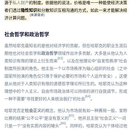
源于
私人财产
的制度。依据他的说法，价格是唯一一种能使经济决策
者们透过
隐性知识
和分散知识互相沟通的方式，如此一来才能解决经
[来源请求]
济计算问题。
社会哲学和政治哲学
虽然哈耶克最知名的是他对经济学的贡献，但在哈耶克的职业生涯后
期他也对社会哲学和
政治哲学
领域作出许多贡献，大多是从他认为人
[63]
类知识有限的理论上衍生而来
，以及在他理论中“自发性秩序”社会
制度所扮演的角色。他主张一个以市场秩序为轴心组织的社会（之中
国家所扮演的角色仅只限于保护必要的市场和个人运作安全），这便
是从他对于人类知识有限的道德哲学理论所衍生的。哈耶克认为这种
理想中的个人主义、自由市场政治体可以持续的进行自我调节，形成
[64]
一种不需要“寻找更好的人来统治我们”的社会
。
哈耶克否定
社会正义
的概念，他认为市场就有如一种赛局一般，宣称
[65]
比赛的结果“公不公平”是没有意义的
，他并且主张“社会正义”一词
[66]
只是一个“没有实质内容的噱头”
。同样的，哈耶克认为个体经过他