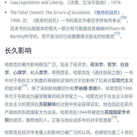
Law,Legislation and Liberty
, 《
法律、立法与自由
》, 1978.
The Fatal Conceit: The Errors of Socialism
, 《
致命的自负
》,
[76]
1988. 注：《致命的自负》一书的真实作者在学界有所争议
，
这本书的出版版本的很大一部分有可能是由其编辑William W.
[77]
Bartley所写的，而不是当时已经健康情况恶化的哈耶克
。
长久影响
哈耶克的著作影响相当广泛，包含了经济学、
政治学
、
哲学
、
社会
学
、
心理学
、和
人类学
。举例而言，哈耶克在《
通往奴役之路
》一书
中对于极权主义制度的真相和谬误的讨论也影响了后来对
后现代主义
[78]
的批评者
。除了深刻影响撒切尔和
罗纳德·里根
外，哈耶克在1990
年代于东欧成为最受敬重的经济学家之一。哈耶克对于社会主义和非
社会主义的预测在
苏联解体
的过程中完全获得证实，他也因此在前共
产政权的东欧国家大为出名。哈耶克在1944年被选为
英国国家学术
[79]
院
的成员，推荐他的人，正是与他论战多年的对手凯恩斯
。
哈耶克在经济学发展上的影响力被广泛的认同，也被视为是二十世纪