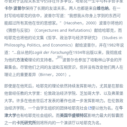
尽管对于这段关系至今仍存在许多争议，哈耶克一生中与科学哲学家
卡尔·波普尔
保持了长期的友谊关系，两人也都是来自
维也纳
。在一
封写给哈耶克的信中，波普尔写道：“我想我从你身上学到的东西可
能超过所有其他在世的思想家。”（Hacohen，2000）波普尔将他的
《猜想与反驳》（Conjectures and Refutations）献给哈耶克，而
哈耶克也将他的论文集《哲学、政治学与经济学研究》（Studies in
Philosophy, Politics, and Economics）献给波普尔，并在1982年说
道：“…自从他的
Logik der Forschung
在1934年出版以来，我彻底成
[85]
为他的
方法论
理论的支持者。”
波普尔也参加了培勒林山学会的开
幕集会。尽管他们之间的友谊和互相赏识，但并没有改变他们两人在
理论上的重要差异（Birner，2001）。
即使是在他死后，哈耶克的理论依然持续发挥影响力，尤其是在那些
他曾经任教的大学里：伦敦政治经济学院、芝加哥大学、以及弗莱堡
大学。许多在他去世后才发表的著作也进一步发挥影响力。在伦敦政
治经济学院，一个由学生组织的团体
哈耶克社会
便以他为名。在
牛
津大学
也有哈耶克社会组织。而
美国
华盛顿特区
影响力最大的智囊团
之一的
卡托研究所
则将所内的一个演讲厅以哈耶克为名。