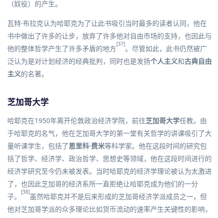
（奴役）的产生。
瓦特·布拉克认为哈耶克为了让此书吸引当时最多的读者认同，他在
书中做出了许多的让步，放弃了许多他对自由市场的支持，也因此与
[37]
他的整体哲学产生了许多矛盾的地方
。尽管如此，此书仍然被广
泛认为是对计划经济的经典批判，同时也是发扬
个人主义
和
古典自由
主义
的名著。
芝加哥大学
哈耶克在1950年离开伦敦政治经济学院，前往
芝加哥大学
任教。由
于哈耶克的名气，他在芝加哥大学的第一堂有关哲学的讲课吸引了大
量听课学生，包括了
恩里科·费米
等科学家。他在这段时间的研究包
括了哲学、经济学、政治哲学、思想史等领域，他在这段时间进行的
经济学研究至今仍未被发表。当时哈耶克的经济学理论被认为太激进
了，也因此芝加哥的经济系所一直拒绝让哈耶克成为他们的一分
[38]
子。
虽然哈耶克并不是后来形成的
芝加哥经济学派
成员之一，但
他对芝加哥学派的众多理论比如货币流动的速率产生关键性的影响，