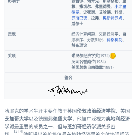
影响于
波普尔
、
诺齐克
、
斯蒂格勒
、
里
根
、
撒切尔
、
弗里德曼
、
小弗里
德曼
、
史密斯
、
艾哈德
、
科斯
、
罗斯巴德
、
拉弗
、
奥斯特罗姆
、
威尔士
贡献
经济计算问题、交易经济学、自
愿秩序、分散知识、
价格机制
、
赫布理论
奖项
诺贝尔经济学奖
(1974)
英国
名誉勋位
(1984)
美国总统自由勋章
(1991)
签名
哈耶克的学术生涯主要任教于英国
伦敦政治经济学院
、美国
芝加哥大学
以及德国
弗赖堡大学
，他被广泛视为
奥地利经济
学派
最重要的成员之一，但与
芝加哥经济学派
关系密
[3]
[4]
切。
他所提出的
价格信号
在协助经济里的个体协调经济